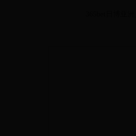
365bet日博亚