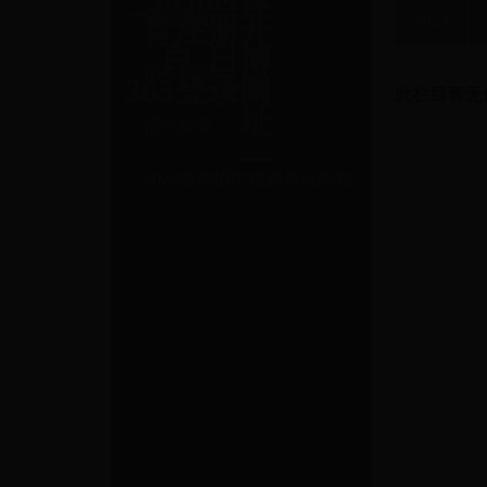
2021
最新通知
育注册开
户_日博
招生新闻
365登录网
此栏目暂无
址
招生政策
2022提前招生校测考试须知