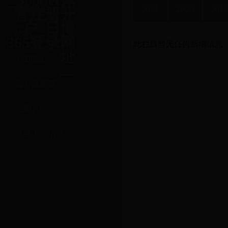
2021
2020
201
提前招生
育注册开
户_日博
统招
365登录网
此栏目暂无任何新增信息
址
3+2项目
海外直通车
注册入学
社会人员招生