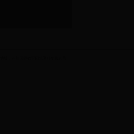
地址：苏州国际教育园北区科华路28号